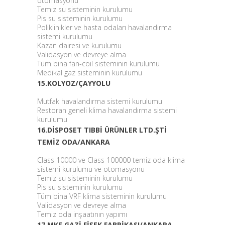
otomasyonu
Temiz su sisteminin kurulumu
Pis su sisteminin kurulumu
Poliklinikler ve hasta odaları havalandırma
sistemi kurulumu
Kazan dairesi ve kurulumu
Validasyon ve devreye alma
Tüm bina fan-coil sisteminin kurulumu
Medikal gaz sisteminin kurulumu
15.KOLYOZ/ÇAYYOLU
Mutfak havalandırma sistemi kurulumu
Restoran geneli klima havalandırma sistemi
kurulumu
16.DİSPOSET TIBBİ ÜRÜNLER LTD.ŞTİ
TEMİZ ODA/ANKARA
Class 10000 ve Class 100000 temiz oda klima
sistemi kurulumu ve otomasyonu
Temiz su sisteminin kurulumu
Pis su sisteminin kurulumu
Tüm bina VRF klima sisteminin kurulumu
Validasyon ve devreye alma
Temiz oda inşaatının yapımı
17.MKE GAZİ FİŞEK FABRİKASI/ANKARA