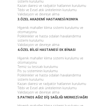
sistemi kurulumu
Kazan dairesi ve radyatör hatlarının kurulumu
Tıbbi ve Evsel atık ünitelerinin kurulumu
Validasyon ve devreye alma
3.ÖZEL AKADEMİ HASTANESİ/KONYA
Hijyenik mahaller klima sistemi kurulumu ve
otomasyonu
Poliklinikler ve hasta odaları havalandırma
sistemi kurulumu
Validasyon ve devreye alma
4.ÖZEL BİLGİ HASTANESİ EK BİNASI
Hijyenik mahaller klima sistemi kurulumu ve
otomasyonu
Temiz su tesisatı kurulumu
Pis su sisteminin kurulumu
Poliklinikler ve hasta odaları havalandırma
sistemi kurulumu
Kazan dairesi ve radyatör hatlarının kurulumu
Tıbbi ve Evsel atık ünitelerinin kurulumu
Validasyon ve devreye alma
5.PATNOS AĞIZ DİŞ SAĞLIĞI MERKEZİ/AĞRI
Hijyenik mahaller klima sistemi kurulumu ve